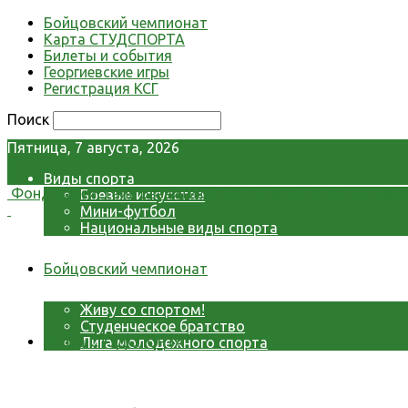
Бойцовский чемпионат
Карта СТУДСПОРТА
Билеты и события
Георгиевские игры
Регистрация КСГ
Поиск
Пятница, 7 августа, 2026
Виды спорта
Фонд содействия развитию студенческих спортивных о
Боевые искусства
Мини-футбол
Национальные виды спорта
Видео
Фото
Бойцовский чемпионат
СМИ о нас
Проекты Фонда
Живу со спортом!
Студенческое братство
Карта СТУДСПОРТА
Лига молодежного спорта
О Фонде
Контакты