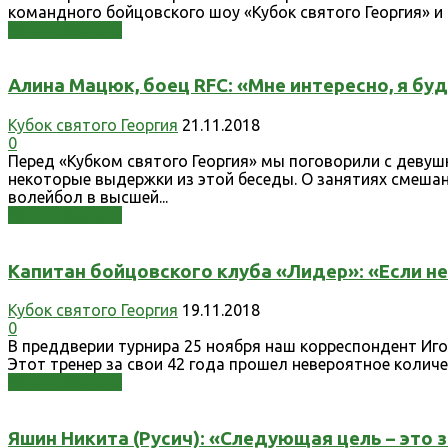
командного бойцовского шоу «Кубок святого Георгия» и г
Узнать больше
Алина Мацюк, боец RFC: «Мне интересно, я буд
Кубок святого Георгия
21.11.2018
0
Перед «Кубком святого Георгия» мы поговорили с девуш
некоторые выдержки из этой беседы. О занятиях смеш
волейбол в высшей...
Узнать больше
Капитан бойцовского клуба «Лидер»: «Если нет
Кубок святого Георгия
19.11.2018
0
В преддверии турнира 25 ноября наш корреспондент Иг
Этот тренер за свои 42 года прошел невероятное количе
Узнать больше
Яшин Никита (Русич): «Следующая цель – это