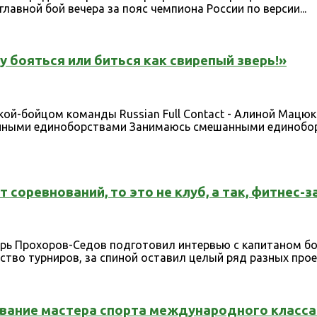
лавной бой вечера за пояс чемпиона России по версии...
у бояться или биться как свирепый зверь!»
кой-бойцом команды Russian Full Contact - Алиной Мац
анными единоборствами Занимаюсь смешанными единоборс
 соревнований, то это не клуб, а так, фитнес-з
орь Прохоров-Седов подготовил интервью с капитаном б
ство турниров, за спиной оставил целый ряд разных прое
 звание мастера спорта международного класса