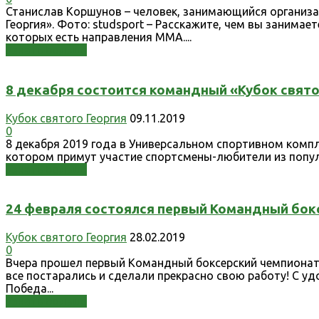
Станислав Коршунов – человек, занимающийся организац
Георгия». Фото: studsport – Расскажите, чем вы заним
которых есть направления ММА....
Узнать больше
8 декабря состоится командный «Кубок свято
Кубок святого Георгия
09.11.2019
0
8 декабря 2019 года в Универсальном спортивном компле
котором примут участие спортсмены-любители из популяр
Узнать больше
24 февраля состоялся первый Командный бок
Кубок святого Георгия
28.02.2019
0
Вчера прошел первый Командный боксерский чемпионат в
все постарались и сделали прекрасно свою работу! С уд
Победа...
Узнать больше