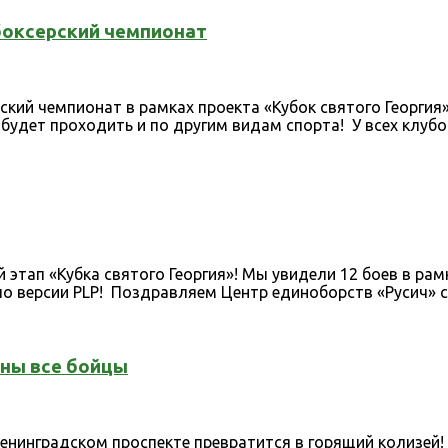
боксерский чемпионат
кий чемпионат в рамках проекта «Кубок святого Георгия
дет проходить и по другим видам спорта! У всех клубов 
 этап «Кубка святого Георгия»! Мы увидели 12 боев в ра
по версии PLP! Поздравляем Центр единоборств «Русич» с.
ены все бойцы
Ленинградском проспекте превратится в горящий колизей