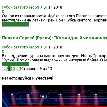
Кубок святого Георгия
01.11.2018
0
Одной из главных звезд «Кубка святого Георгия» являет
выступлении на летнем Гран-При «Кубка святого Георгия».
Узнать больше
Пивкин Сергей (Русич): “Командный чемпиона
Кубок святого Георгия
01.11.2018
0
В преддверии турнира наш корреспондент Игорь Прохо
"Русич". Вот основные выдержки из интервью бойца. О Ку
Узнать больше
1
...
8
9
10
...
13
Страница 9 из 13
Регистрируйся и участвуй!