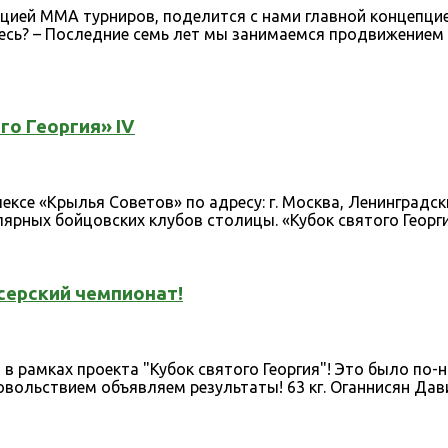
ией ММА турниров, поделится с нами главной концепцией 
аетесь? – Последние семь лет мы занимаемся продвижение
го Георгия» IV
ксе «Крылья Советов» по адресу: г. Москва, Ленинградски
ных бойцовских клубов столицы. «Кубок святого Георгия
серский чемпионат!
 рамках проекта "Кубок святого Георгия"! Это было по-
овольствием объявляем результаты! 63 кг. Оганнисян Дави