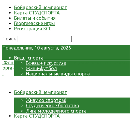
Бойцовский чемпионат
Карта СТУДСПОРТА
Билеты и события
Георгиевские игры
Регистрация КСГ
Поиск
Понедельник, 10 августа, 2026
Виды спорта
Фонд содействия развитию студенческих спортивных
Боевые искусства
организаций
Мини-футбол
Национальные виды спорта
Видео
Фото
СМИ о нас
Бойцовский чемпионат
Проекты Фонда
Живу со спортом!
Студенческое братство
Лига молодежного спорта
Карта СТУДСПОРТА
О Фонде
Контакты