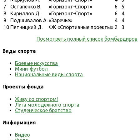
7
Остапенко В.
«Горизонт-Спорт»
6
5
8
Кириллов Д.
«Горизонт-Спорт»
6
4
9
Подшивалов А.
«Заречье»
4
4
10
Пятницкий Д.
ФК «Спортивные проекты»
2
3
Посмотреть полный список бомбардиров
Виды спорта
Боевые искусства
Мини-футбол
Национальные виды спорта
Проекты фонда
Живу со спортом!
Лига молодежного спорта
Студенческое братство
Информация
Видео