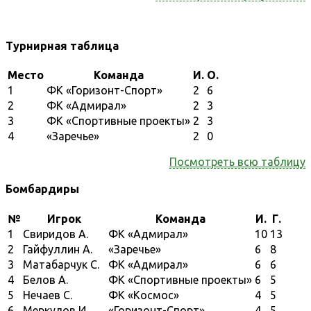
Турнирная таблица
Место
Команда
И.
О.
1
ФК «Горизонт-Спорт»
2
6
2
ФК «Адмирал»
2
3
3
ФК «Спортивные проекты»
2
3
4
«Заречье»
2
0
Посмотреть всю таблицу
Бомбардиры
№
Игрок
Команда
И.
Г.
1
Свиридов А.
ФК «Адмирал»
10
13
2
Гайфуллин А.
«Заречье»
6
8
3
Матабарчук С.
ФК «Адмирал»
6
6
4
Белов А.
ФК «Спортивные проекты»
6
5
5
Нечаев С.
ФК «Космос»
4
5
6
Меркулов И.
«Горизонт-Спорт»
4
5