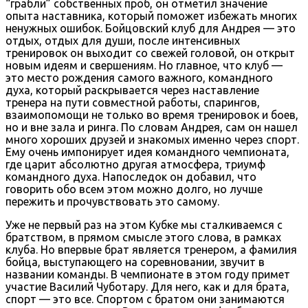
“грабли” собственных проб, он отметил значение
опыта наставника, который поможет избежать многих
ненужных ошибок. Бойцовский клуб для Андрея — это
отдых, отдых для души, после интенсивных
тренировок он выходит со свежей головой, он открыт
новым идеям и свершениям. Но главное, что клуб —
это место рождения самого важного, командного
духа, который раскрывается через наставление
тренера на пути совместной работы, спарингов,
взаимопомощи не только во время тренировок и боев,
но и вне зала и ринга. По словам Андрея, сам он нашел
много хороших друзей и знакомых именно через спорт.
Ему очень импонирует идея командного чемпионата,
где царит абсолютно другая атмосфера, триумф
командного духа. Напоследок он добавил, что
говорить обо всем этом можно долго, но лучше
пережить и прочувствовать это самому.
Уже не первый раз на этом Кубке мы сталкиваемся с
братством, в прямом смысле этого слова, в рамках
клуба. Но впервые брат является тренером, а фамилия
бойца, выступающего на соревновании, звучит в
названии команды. В чемпионате в этом году примет
участие Василий Чуботару. Для него, как и для брата,
спорт — это все. Спортом с братом они занимаются