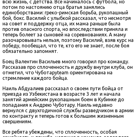
всю жизнь, с детства. Все начиналось с футбола, но
потом по настоянию отца братья занялись
единоборствами: греко-римская борьба, рукопашный
бой, бокс. Василий с улыбкой рассказал, что несмотря
на совет и поддержку отца, их мама раньше была
против опасного спорта, но впоследствии приняла и
теперь болеет за сыновей на соревнованиях. А маму
разочаровывать нельзя, поэтому Василий, взяв курс на
победу, пообещал, что те, кто его не знает, после боя
обязательно запомнят.
Боец Валентин Васильев много говорил про команду.
Рассказав про сплоченность и дружбу внутри клуба, он
отметил, что Чуботаруteam ориентирована на
стремление каждого бойца.
Наиль Абдуалиев рассказал о своем пути бойца от
приезда из Узбекистана в возрасте 3 лет и начала
занятий армейским рукопашным боем в Кубинке до
попадания к Андрею Чуботару. Наиль недавно
вернулся с двухгодичной службы разведчиком в армии
по контракту и теперь готов к большим жизненным
свершениям.
Все ребята убеждены, что сплоченность, особая