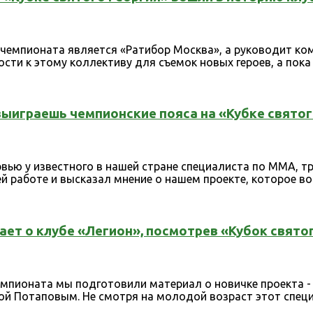
чемпионата является «Ратибор Москва», а руководит ко
сти к этому коллективу для съемок новых героев, а пока 
ыиграешь чемпионские пояса на «Кубке святого 
вью у известного в нашей стране специалиста по ММА, т
й работе и высказал мнение о нашем проекте, которое вош
ает о клубе «Легион», посмотрев «Кубок святог
мпионата мы подготовили материал о новичке проекта - 
ой Потаповым. Не смотря на молодой возраст этот специа