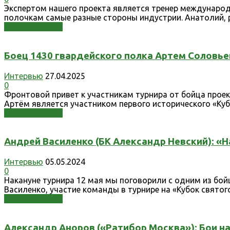
Экспертом нашего проекта является тренер международ
полочкам самые разные стороны индустрии. Анатолий, р
Узнать больше
Боец 1430 гвардейского полка Артем Соловье
Интервью
27.04.2025
0
Фронтовой привет к участникам турнира от бойца проект
Артём является участником первого исторического «Кубка
Узнать больше
Андрей Василенко (БК Александр Невский): «На
Интервью
05.05.2024
0
Накануне турнира 12 мая мы поговорили с одним из бой
Василенко, участие команды в турнире на «Кубок святог
Узнать больше
Александр Аноров («Ратибор Москва»): Бои на