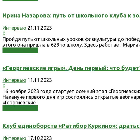
Ирина Назарова: путь от школьного клуба к з
Интервью
21.11.2023
0
Пройдя путь от школьных уроков физкультуры до побед 
этого она пришла в 629-ю школу. Здесь работает Мариа
Узнать больше
«Георгиевские игры». День первый: что будет
Интервью
11.11.2023
0
16 ноября 2023 года стартует осенний этап «Георгиевск
Накануне первого дня игр состоялись открытые вебинар
«Георгиевские...
Узнать больше
Клуб единоборств «Ратибор Куркино»: дратьс
Интервью
17.10.2023