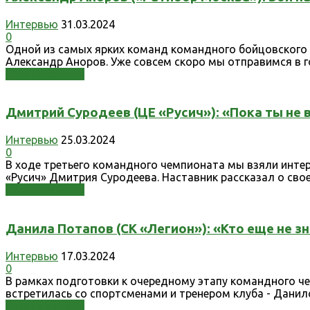
Интервью
31.03.2024
0
Одной из самых ярких команд командного бойцовского 
Александр Аноров. Уже совсем скоро мы отправимся в го
Узнать больше
Дмитрий Суродеев (ЦЕ «Русич»): «Пока ты не в
Интервью
25.03.2024
0
В ходе третьего командного чемпионата мы взяли интер
«Русич» Дмитрия Суродеева. Наставник рассказал о свое
Узнать больше
Данила Потапов (СК «Легион»): «Кто еще не зн
Интервью
17.03.2024
0
В рамках подготовки к очередному этапу командного че
встретилась со спортсменами и тренером клуба - Данил
Узнать больше