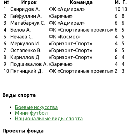
№
Игрок
Команда
И.
Г.
1
Свиридов А.
ФК «Адмирал»
10
13
2
Гайфуллин А.
«Заречье»
6
8
3
Матабарчук С.
ФК «Адмирал»
6
6
4
Белов А.
ФК «Спортивные проекты»
6
5
5
Нечаев С.
ФК «Космос»
4
5
6
Меркулов И.
«Горизонт-Спорт»
4
5
7
Остапенко В.
«Горизонт-Спорт»
6
5
8
Кириллов Д.
«Горизонт-Спорт»
6
4
9
Подшивалов А.
«Заречье»
4
4
10
Пятницкий Д.
ФК «Спортивные проекты»
2
3
Виды спорта
Боевые искусства
Мини-футбол
Национальные виды спорта
Проекты фонда