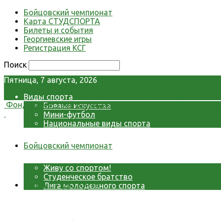
Бойцовский чемпионат
Карта СТУДСПОРТА
Билеты и события
Георгиевские игры
Регистрация КСГ
Поиск
Пятница, 7 августа, 2026
Виды спорта
Фонд содействия развитию студенческих спортивных о
Боевые искусства
Мини-футбол
Национальные виды спорта
Видео
Фото
Бойцовский чемпионат
СМИ о нас
Проекты Фонда
Живу со спортом!
Студенческое братство
Карта СТУДСПОРТА
Лига молодежного спорта
О Фонде
Контакты