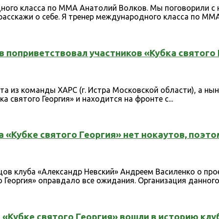
ного класса по ММА Анатолий Волков. Мы поговорили с 
асскажи о себе. Я тренер международного класса по ММА.
в поприветствовал участников «Кубка святого
а из команды ХАРС (г. Истра Московской области), а нын
 святого Георгия» и находится на фронте с...
 «Кубке святого Георгия» нет нокаутов, поэтом
цов клуба «Александр Невский» Андреем Василенко о прое
о Георгия» оправдало все ожидания. Организация данного 
 «Кубке святого Георгия» вошли в историю клу