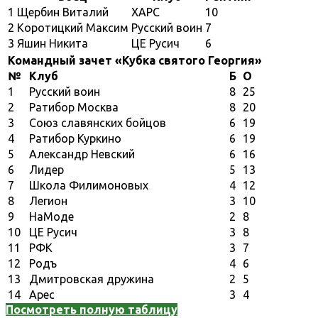
1
Щербин Виталий
ХАРС
10
2
Коротицкий Максим
Русский воин
7
3
Яшин Никита
ЦЕ Русич
6
Командный зачет «Кубка святого Георгия»
№
Клуб
Б
О
1
Русский воин
8
25
2
Ратибор Москва
8
20
3
Союз славянских бойцов
6
19
4
Ратибор Куркино
6
19
5
Александр Невский
6
16
6
Лидер
5
13
7
Школа Филимоновых
4
12
8
Легион
3
10
9
НаМоде
2
8
10
ЦЕ Русич
3
8
11
РФК
3
7
12
Родъ
4
6
13
Дмитровская дружина
2
5
14
Арес
3
4
Посмотреть полную таблицу