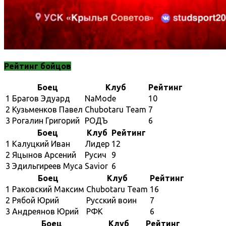
Рейтинг бойцов
Боец
Клуб
Рейтинг
1
Брагов Эдуард
NaMode
10
2
Кузьменков Павел
Chubotaru Team
7
3
Рогалин Григорий
РОДЪ
6
Боец
Клуб
Рейтинг
1
Калуцкий Иван
Лидер
12
2
Яцынов Арсений
Русич
9
3
Эдильгиреев Муса
Savior
6
Боец
Клуб
Рейтинг
1
Раковский Максим
Chubotaru Team
16
2
Рябой Юрий
Русский воин
7
3
Андреянов Юрий
РФК
6
Боец
Клуб
Рейтинг