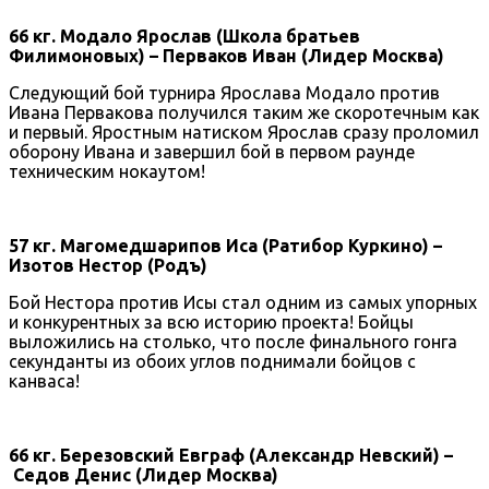
66 кг. Модало Ярослав (Школа братьев
Филимоновых) – Перваков Иван (Лидер Москва)
Следующий бой турнира Ярослава Модало против
Ивана Первакова получился таким же скоротечным как
и первый. Яростным натиском Ярослав сразу проломил
оборону Ивана и завершил бой в первом раунде
техническим нокаутом!
57 кг. Магомедшарипов Иса (Ратибор Куркино) –
Изотов Нестор (Родъ)
Бой Нестора против Исы стал одним из самых упорных
и конкурентных за всю историю проекта! Бойцы
выложились на столько, что после финального гонга
секунданты из обоих углов поднимали бойцов с
канваса!
66 кг. Березовский Евграф (Александр Невский) –
Седов Денис (Лидер Москва)