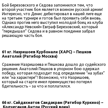
Бой Березовского и Седова запомнился тем, что
второй участник боя является воином русской армии!
Интересно, что Денис дебютировал в нашей лиге еще
на третьем турнире и готов был проявить себя вновь.
Однако против него выступил молодой боец из клуба
«Александр Невский» Евграф Березовский, который
“передышал” Седова и в равном поединке забрал
решающую часть боя.
61 кг. Назришоев Курбонали (ХАРС) – Пешков
Анатолий (Ратибор Москва)
Сражение Назришоева и Пешкова дошло до судейского
решения. Анатолий Пешков в упорном бою одержал
победу, которая подходит под определение “на зубах”
или “на характере”! Возможно, что Назришоев,
который на старте имел преимущество потерял
бдительность – за что и поплатился.
66 кг. Сайдахматов Саидакрам (Ратибор Куркино) –
Колчеганов Антон (Русский воин)