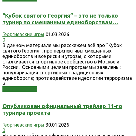
“Кубок святого Георгия” – это не только
турнир по смешанным единоборствам…
Георгиевские игры
01.03.2026
0
В данном материале мы расскажем всё про "Кубок
святого Георгия", про перспективы смешанных
единоборств и все риски и угрозы, с которыми
сталкивается спортивное сообщество в Москве и
России. Основными целями программы заявлены:
популяризация спортивных традиционных
единоборств; противодействие идеологии терроризма
и...
Узнать больше
Опубликован официальный трейлер 11-го
турнира проекта
Георгиевские игры
30.01.2026
0
На нашем сайте и в официальных социальных сетях