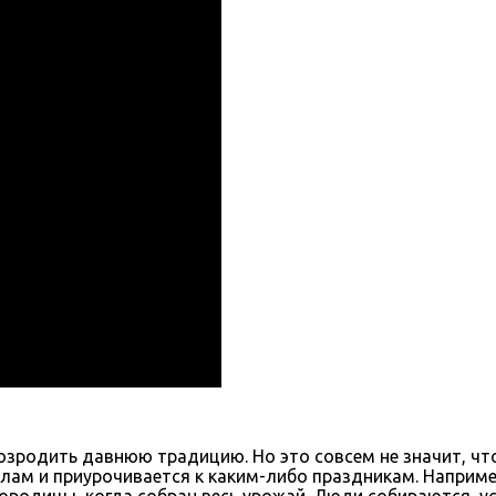
озродить давнюю традицию. Но это совсем не значит, чт
илам и приурочивается к каким-либо праздникам. Наприме
городицы, когда собран весь урожай. Люди собираются, ус