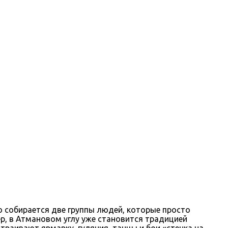
о собирается две группы людей, которые просто
р, в Атмановом углу уже становится традицией
траивают ярмарку, гуляния, танцы и бои «стенка на