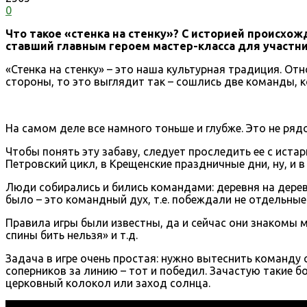
0
Что такое «стенка на стенку»? С историей происхож
ставший главным героем мастер-класса для участни
«Стенка на стенку» – это наша культурная традиция. От
стороны, то это выглядит так – сошлись две команды,
На самом деле все намного тоньше и глубже. Это не ряд
Чтобы понять эту забаву, следует проследить ее с иста
Петровский цикл, в Крещенские праздничные дни, ну, и 
Люди собирались и бились командами: деревня на деревн
было – это командный дух, т.е. побеждали не отдельны
Правила игры были известны, да и сейчас они знакомы мн
спины бить нельзя» и т.д.
Задача в игре очень простая: нужно вытеснить команду
соперников за линию – тот и победил. Зачастую такие б
церковный колокол или заход солнца.