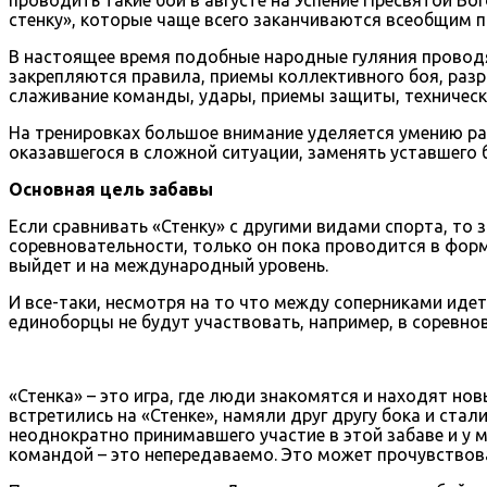
стенку», которые чаще всего заканчиваются всеобщим п
В настоящее время подобные народные гуляния проводят
закрепляются правила, приемы коллективного боя, разр
слаживание команды, удары, приемы защиты, техническ
На тренировках большое внимание уделяется умению ра
оказавшегося в сложной ситуации, заменять уставшего 
Основная цель забавы
Если сравнивать «Стенку» с другими видами спорта, то 
соревновательности, только он пока проводится в форм
выйдет и на международный уровень.
И все-таки, несмотря на то что между соперниками идет
единоборцы не будут участвовать, например, в соревно
«Стенка» – это игра, где люди знакомятся и находят но
встретились на «Стенке», намяли друг другу бока и ста
неоднократно принимавшего участие в этой забаве и у м
командой – это непередаваемо. Это может прочувствоват