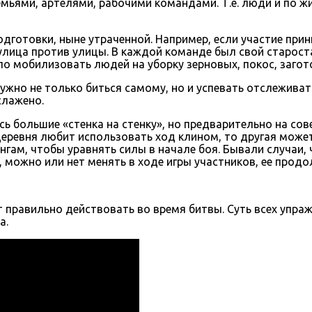
ьями, артелями, рабочими командами. Т.е. люди и по жиз
готовки, ныне утраченной. Например, если участие прини
 улица против улицы. В каждой команде был свой старост
о мобилизовать людей на уборку зерновых, покос, загото
жно не только биться самому, но и успевать отслеживать
слажено.
сь большие «стенка на стенку», но предварительно на со
деревня любит использовать ход клином, то другая может
нгам, чтобы уравнять силы в начале боя. Бывали случаи,
, можно или нет менять в ходе игры участников, ее продо
 правильно действовать во время битвы. Суть всех упра
а.