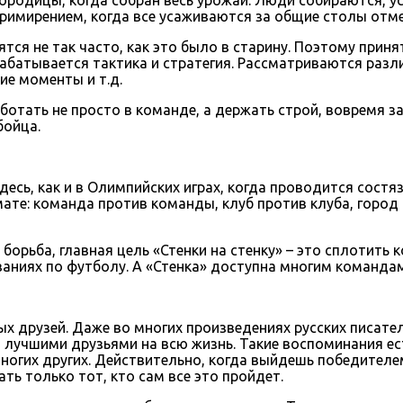
римирением, когда все усаживаются за общие столы отме
ся не так часто, как это было в старину. Поэтому прин
абатывается тактика и стратегия. Рассматриваются разл
ие моменты и т.д.
ботать не просто в команде, а держать строй, вовремя 
бойца.
здесь, как и в Олимпийских играх, когда проводится сос
ате: команда против команды, клуб против клуба, город
 борьба, главная цель «Стенки на стенку» – это сплотить
ваниях по футболу. А «Стенка» доступна многим командам
вых друзей. Даже во многих произведениях русских писате
ли лучшими друзьями на всю жизнь. Такие воспоминания ес
ногих других. Действительно, когда выйдешь победителем
ь только тот, кто сам все это пройдет.