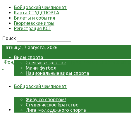
Бойцовский чемпионат
Карта СТУДСПОРТА
Билеты и события
Георгиевские игры
Регистрация КСГ
Поиск
Пятница, 7 августа, 2026
Виды спорта
Фонд содействия развитию студенческих спортивных о
Боевые искусства
Мини-футбол
Национальные виды спорта
Видео
Фото
Бойцовский чемпионат
СМИ о нас
Проекты Фонда
Живу со спортом!
Студенческое братство
Карта СТУДСПОРТА
Лига молодежного спорта
О Фонде
Контакты