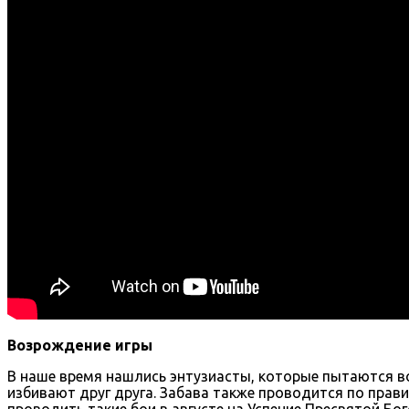
Возрождение игры
В наше время нашлись энтузиасты, которые пытаются в
избивают друг друга. Забава также проводится по прав
проводить такие бои в августе на Успение Пресвятой Бо