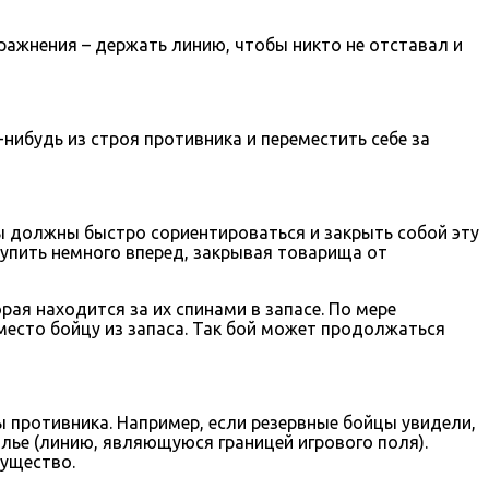
пражнения – держать линию, чтобы никто не отставал и
нибудь из строя противника и переместить себе за
цы должны быстро сориентироваться и закрыть собой эту
тупить немного вперед, закрывая товарища от
рая находится за их спинами в запасе. По мере
место бойцу из запаса. Так бой может продолжаться
ы противника. Например, если резервные бойцы увидели,
тылье (линию, являющуюся границей игрового поля).
мущество.