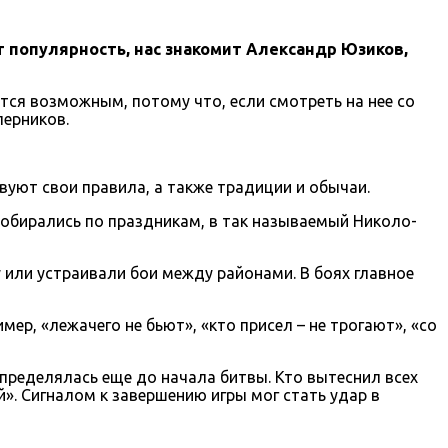
т популярность, нас знакомит Александр Юзиков,
ется возможным, потому что, если смотреть на нее со
перников.
вуют свои правила, а также традиции и обычаи.
 собирались по праздникам, в так называемый Николо-
 или устраивали бои между районами. В боях главное
ер, «лежачего не бьют», «кто присел – не трогают», «со
определялась еще до начала битвы. Кто вытеснил всех
й». Сигналом к завершению игры мог стать удар в