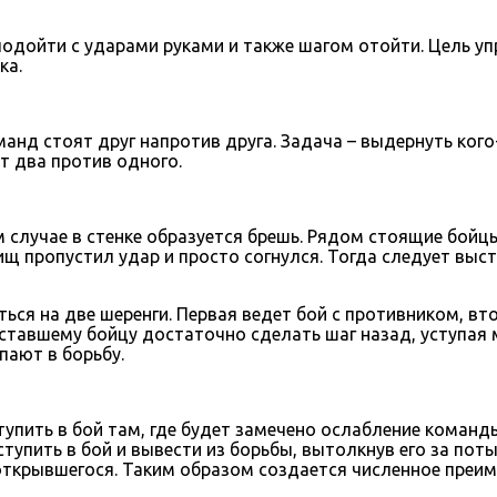
 подойти с ударами руками и также шагом отойти. Цель у
ка.
анд стоят друг напротив друга. Задача – выдернуть кого-
т два против одного.
ом случае в стенке образуется брешь. Рядом стоящие бой
ищ пропустил удар и просто согнулся. Тогда следует выс
ся на две шеренги. Первая ведет бой с противником, вто
уставшему бойцу достаточно сделать шаг назад, уступая 
пают в борьбу.
тупить в бой там, где будет замечено ослабление команд
вступить в бой и вывести из борьбы, вытолкнув его за по
открывшегося. Таким образом создается численное преи