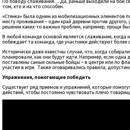
По поводу слаживания… Да, раньше выходили на бой сем
том, кто и на что способен.
«Стенка» была одним из мобилизационных элементов под
месту проживания – один край деревни против другого,
решении каких-то важных проблем, например, проще был
В любой команде основой является слаживание, когда ну
побеждает та команда, где участники действуют более 
Исторически даже известны случаи, что, когда собирали
планировали, как они будут идти. Например, если одна 
поставлены самые сильные бойцы – в центре или по фла
участия в игре. Также оговаривались правила, допустим
Упражнения, помогающие победить
Существует ряд приемов и упражнений, которые помогут
действий, чтобы постоянно чувствовать плечо товарищ