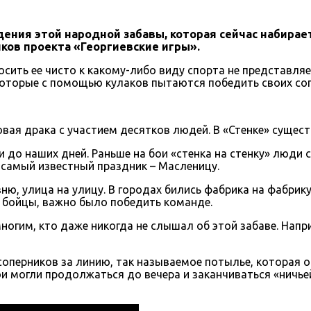
дения этой народной забавы, которая сейчас набирае
ков проекта «Георгиевские игры».
носить ее чисто к какому-либо виду спорта не представля
 которые с помощью кулаков пытаются победить своих со
овая драка с участием десятков людей. В «Стенке» сущест
ри до наших дней. Раньше на бои «стенка на стенку» люди
в самый известный праздник – Масленицу.
ю, улица на улицу. В городах бились фабрика на фабрику
е бойцы, важно было победить команде.
огим, кто даже никогда не слышал об этой забаве. Наприм
 соперников за линию, так называемое потылье, которая 
ои могли продолжаться до вечера и заканчиваться «ничье