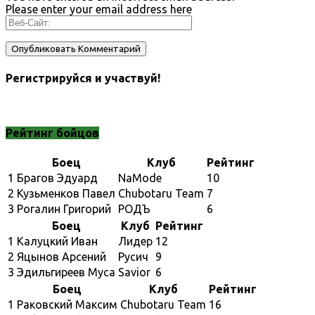
Please enter your email address here
Регистрируйся и участвуй!
Рейтинг бойцов
Боец
Клуб
Рейтинг
1
Брагов Эдуард
NaMode
10
2
Кузьменков Павел
Chubotaru Team
7
3
Рогалин Григорий
РОДЪ
6
Боец
Клуб
Рейтинг
1
Калуцкий Иван
Лидер
12
2
Яцынов Арсений
Русич
9
3
Эдильгиреев Муса
Savior
6
Боец
Клуб
Рейтинг
1
Раковский Максим
Chubotaru Team
16