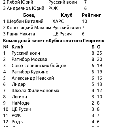
2
Рябой Юрий
Русский воин
7
3
Андреянов Юрий
РФК
6
Боец
Клуб
Рейтинг
1
Щербин Виталий
ХАРС
10
2
Коротицкий Максим
Русский воин
7
3
Яшин Никита
ЦЕ Русич
6
Командный зачет «Кубка святого Георгия»
№
Клуб
Б
О
1
Русский воин
8
25
2
Ратибор Москва
8
20
3
Союз славянских бойцов
6
19
4
Ратибор Куркино
6
19
5
Александр Невский
6
16
6
Лидер
5
13
7
Школа Филимоновых
4
12
8
Легион
3
10
9
НаМоде
2
8
10
ЦЕ Русич
3
8
11
РФК
3
7
12
Родъ
4
6