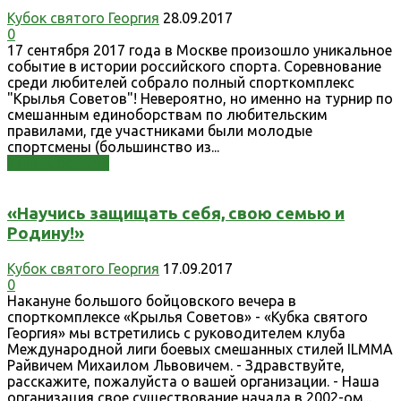
Кубок святого Георгия
28.09.2017
0
17 сентября 2017 года в Москве произошло уникальное
событие в истории российского спорта. Соревнование
среди любителей собрало полный спорткомплекс
"Крылья Советов"! Невероятно, но именно на турнир по
смешанным единоборствам по любительским
правилами, где участниками были молодые
спортсмены (большинство из...
Узнать больше
«Научись защищать себя, свою семью и
Родину!»
Кубок святого Георгия
17.09.2017
0
Накануне большого бойцовского вечера в
спорткомплексе «Крылья Советов» - «Кубка святого
Георгия» мы встретились с руководителем клуба
Международной лиги боевых смешанных стилей ILMMA
Райвичем Михаилом Львовичем. - Здравствуйте,
расскажите, пожалуйста о вашей организации. - Наша
организация свое существование начала в 2002-ом...