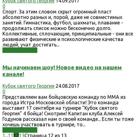
Кубок святого Георгия
14.09.2017
0
Спорт. За этим словом скрыт огромный пласт
абсолютно разных и, порой, даже не совместимых
занятий. Гимнастика, футбол, шахматы, плавание -
продолжать список можно бесконечно долго.
Коллективные, сплочающие, принципиальные - они все
развивают физические и психологические качества
людей, учат достигать...
Узнать больше
Мы начинаем шоу! Новое видео на нашем
канале!
Кубок святого Георгия
24.08.2017
0
Представляем вам бойцовскую команду по ММА из
города Истра Московской области! Это команда
выставит 17 сентября на турнире "Кубок святого
Георгия" 4 бойца! Смотрим! Капитан клуба Алексей
Годунов рассказал нам о своей команде... Если ты тоже
хочешь участвовать в турнире, то...
Узнать больше
1
...
11
12
13
Страница 12 из 13