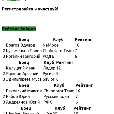
Регистрируйся и участвуй!
Рейтинг бойцов
Боец
Клуб
Рейтинг
1
Брагов Эдуард
NaMode
10
2
Кузьменков Павел
Chubotaru Team
7
3
Рогалин Григорий
РОДЪ
6
Боец
Клуб
Рейтинг
1
Калуцкий Иван
Лидер
12
2
Яцынов Арсений
Русич
9
3
Эдильгиреев Муса
Savior
6
Боец
Клуб
Рейтинг
1
Раковский Максим
Chubotaru Team
16
2
Рябой Юрий
Русский воин
7
3
Андреянов Юрий
РФК
6
Боец
Клуб
Рейтинг
1
Щербин Виталий
ХАРС
10