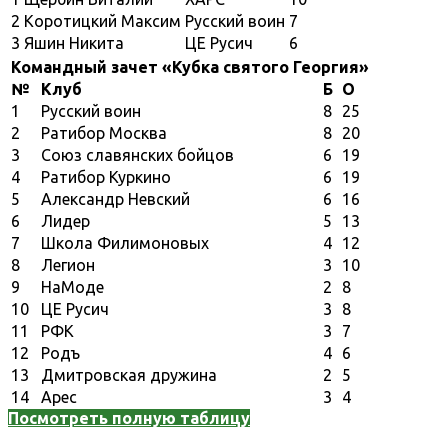
2
Коротицкий Максим
Русский воин
7
3
Яшин Никита
ЦЕ Русич
6
Командный зачет «Кубка святого Георгия»
№
Клуб
Б
О
1
Русский воин
8
25
2
Ратибор Москва
8
20
3
Союз славянских бойцов
6
19
4
Ратибор Куркино
6
19
5
Александр Невский
6
16
6
Лидер
5
13
7
Школа Филимоновых
4
12
8
Легион
3
10
9
НаМоде
2
8
10
ЦЕ Русич
3
8
11
РФК
3
7
12
Родъ
4
6
13
Дмитровская дружина
2
5
14
Арес
3
4
Посмотреть полную таблицу