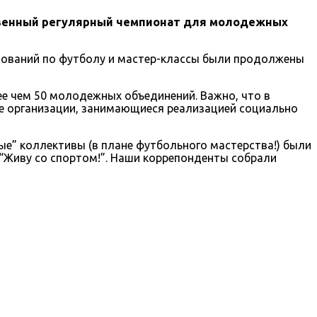
ственный регулярный чемпионат для молодежных
нований по футболу и мастер-классы были продолжены
ее чем 50 молодежных объединений. Важно, что в
е организации, занимающиеся реализацией социально
ые” коллективы (в плане футбольного мастерства!) были
“Живу со спортом!”. Наши коррепонденты собрали