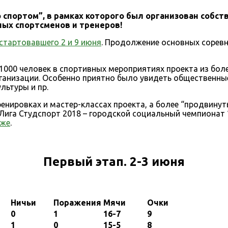
 спортом”, в рамках которого был организован соб
ных спортсменов и тренеров!
стартовавшего 2 и 9 июня
. Продолжение основных сорев
1000 человек в спортивных мероприятиях проекта из бол
ганизации. Особенно приятно было увидеть общественны
льтуры и пр.
енировках и мастер-классах проекта, а более “продвинут
Лига Студспорт 2018 – городской социальный чемпионат 
аже
.
Первый этап. 2-3 июня
Ничьи
Поражения
Мячи
Очки
0
1
16-7
9
1
0
15-5
8