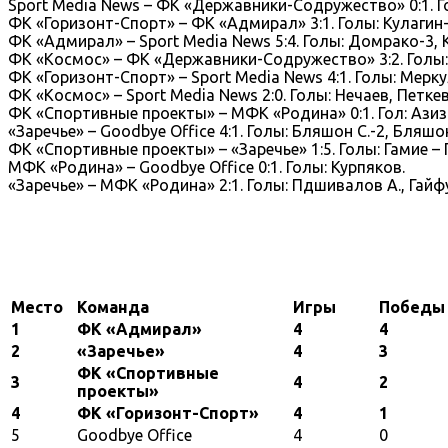
Sport Media News – ФК «Державники-Содружество» 0:1. Г
ФК «Горизонт-Спорт» – ФК «Адмирал» 3:1. Голы: Кулагин
ФК «Адмирал» – Sport Media News 5:4. Голы: Домрако-3,
ФК «Космос» – ФК «Державники-Содружество» 3:2. Голы: 
ФК «Горизонт-Спорт» – Sport Media News 4:1. Голы: Мерку
ФК «Космос» – Sport Media News 2:0. Голы: Нечаев, Петкев
ФК «Спортивные проекты» – МФК «Родина» 0:1. Гол: Азиз
«Заречье» – Goodbye Office 4:1. Голы: Бляшон С.-2, Бляшон
ФК «Спортивные проекты» – «Заречье» 1:5. Голы: Гамие –
МФК «Родина» – Goodbye Office 0:1. Голы: Курпяков.
«Заречье» – МФК «Родина» 2:1. Голы: Пдшивалов А., Гайф
Место
Команда
Игры
Победы
1
ФК «Адмирал»
4
4
2
«
Заречье
»
4
3
ФК «Спортивные
3
4
2
проекты»
4
ФК «Горизонт-Спорт»
4
1
5
Goodbye Office
4
0