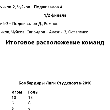
нчиков-2, Чуйков – Подшивалов А.
1/2 финала
кий-3 – Подшивалов Д., Рожнов.
иков, Чуйков, Свиридов – Алехин-3, Остапенко.
Итоговое расположение команд
Бомбардиры Лиги Студспорта-2018
Игры
Голы
10
13
6
8
6
6