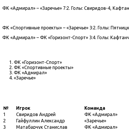
ФК «Адмирал» – «Заречье» 7:2. Голы: Свиридов-4, Кафта
ФК «Спортивные проекты» – «Заречье» 3:2. Голы: Пятниц
ФК «Адмирал» – ФК «Горизонт-Спорт» 3:4. Голы: Кафтанч
ФК «Горизонт-Спорт»
ФК «Спортивные проекты»
ФК «Адмирал»
«Заречье»
№
Игрок
Команда
1
Свиридов Андрей
ФК «Адмирал»
2
Гайфуллин Александр
«Заречье»
3
Матабарчук Станислав
ФК «Адмирал»