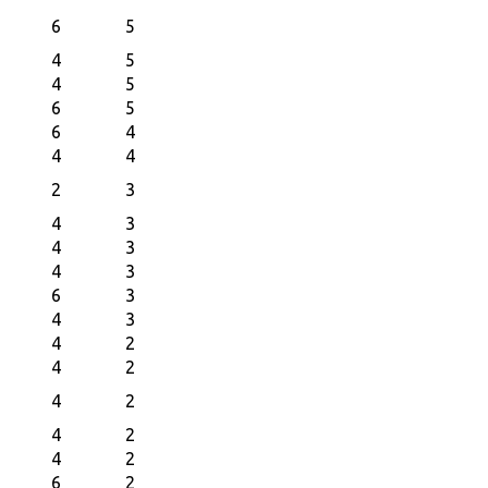
6
5
4
5
4
5
6
5
6
4
4
4
2
3
4
3
4
3
4
3
6
3
4
3
4
2
4
2
4
2
4
2
4
2
6
2