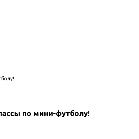
тболу!
ассы по мини-футболу!