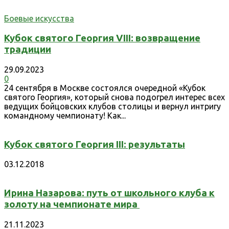
Боевые искусства
Кубок святого Георгия VIII: возвращение
традиции
29.09.2023
0
24 сентября в Москве состоялся очередной «Кубок
святого Георгия», который снова подогрел интерес всех
ведущих бойцовских клубов столицы и вернул интригу
командному чемпионату! Как...
Кубок святого Георгия III: результаты
03.12.2018
Ирина Назарова: путь от школьного клуба к
золоту на чемпионате мира
21.11.2023